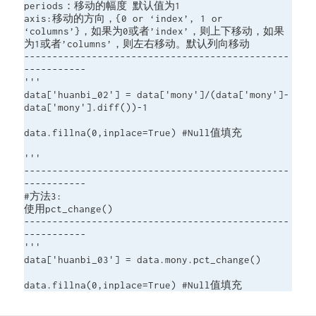
periods：移动的幅度 默认值为1

axis:移动的方向，{0 or ‘index’, 1 or 
‘columns’}，如果为0或者’index’，则上下移动，如果
为1或者’columns’，则左右移动。默认列向移动

-----------------------------------------------
-----------

'''

data['huanbi_02'] = data['mony']/(data['mony']-
data['mony'].diff())-1

data.fillna(0,inplace=True) #Null值填充

'''

-----------------------------------------------
-----------

#方法3:

使用pct_change()

-----------------------------------------------
-----------

'''

data['huanbi_03'] = data.mony.pct_change()

data.fillna(0,inplace=True) #Null值填充