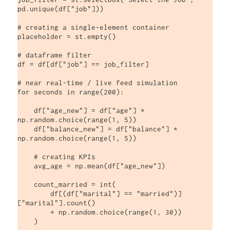
pd.unique(df["job"]))

# creating a single-element container

placeholder = st.empty()

# dataframe filter

df = df[df["job"] == job_filter]

# near real-time / live feed simulation

for seconds in range(200):

    df["age_new"] = df["age"] * 
np.random.choice(range(1, 5))

    df["balance_new"] = df["balance"] * 
np.random.choice(range(1, 5))

    # creating KPIs

    avg_age = np.mean(df["age_new"])

    count_married = int(

        df[(df["marital"] == "married")]
["marital"].count()

        + np.random.choice(range(1, 30))

    )
