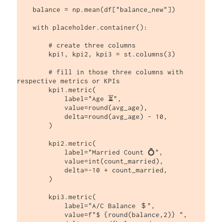
    balance = np.mean(df["balance_new"])

    with placeholder.container():

        # create three columns

        kpi1, kpi2, kpi3 = st.columns(3)

        # fill in those three columns with 
respective metrics or KPIs

        kpi1.metric(

            label="Age ⏳",

            value=round(avg_age),

            delta=round(avg_age) - 10,

        )

        kpi2.metric(

            label="Married Count 💍",

            value=int(count_married),

            delta=-10 + count_married,

        )

        kpi3.metric(

            label="A/C Balance ＄",

            value=f"$ {round(balance,2)} ",
