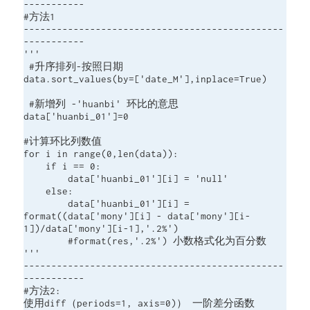
-----------

#方法1

-----------------------------------------------
-----------

'''

 #升序排列-按照日期

data.sort_values(by=['date_M'],inplace=True)

 #新增列 -'huanbi' 环比的意思

data['huanbi_01']=0

#计算环比列数值

for i in range(0,len(data)):

    if i == 0:

        data['huanbi_01'][i] = 'null'

    else:

        data['huanbi_01'][i] = 
format((data['mony'][i] - data['mony'][i-
1])/data['mony'][i-1],'.2%')

        #format(res,'.2%') 小数格式化为百分数

'''

-----------------------------------------------
-----------

#方法2:

使用diff（periods=1, axis=0)） 一阶差分函数
