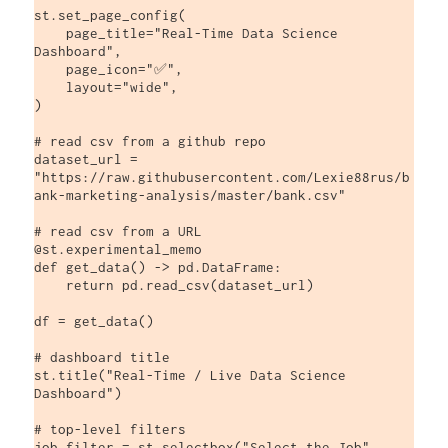
st.set_page_config(

    page_title="Real-Time Data Science 
Dashboard",

    page_icon="✅",

    layout="wide",

)

# read csv from a github repo

dataset_url = 
"https://raw.githubusercontent.com/Lexie88rus/b
ank-marketing-analysis/master/bank.csv"

# read csv from a URL

@st.experimental_memo

def get_data() -> pd.DataFrame:

    return pd.read_csv(dataset_url)

df = get_data()

# dashboard title

st.title("Real-Time / Live Data Science 
Dashboard")

# top-level filters

job_filter = st.selectbox("Select the Job", 