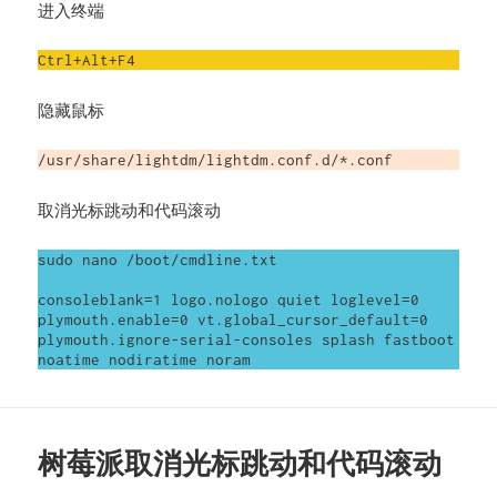
进入终端
Ctrl+Alt+F4
隐藏鼠标
/usr/share/lightdm/lightdm.conf.d/*.conf
取消光标跳动和代码滚动
sudo nano /boot/cmdline.txt

consoleblank=1 logo.nologo quiet loglevel=0 
plymouth.enable=0 vt.global_cursor_default=0 
plymouth.ignore-serial-consoles splash fastboot 
noatime nodiratime noram
树莓派取消光标跳动和代码滚动