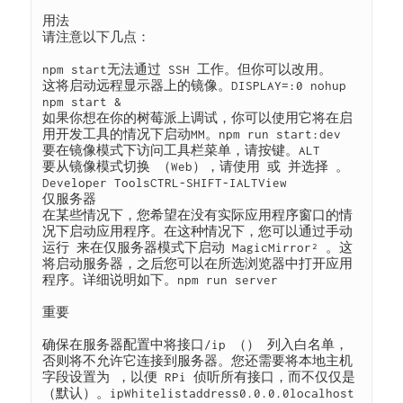
用法

请注意以下几点：

npm start无法通过 SSH 工作。但你可以改用。

这将启动远程显示器上的镜像。DISPLAY=:0 nohup 
npm start &

如果你想在你的树莓派上调试，你可以使用它将在启
用开发工具的情况下启动MM。npm run start:dev

要在镜像模式下访问工具栏菜单，请按键。ALT

要从镜像模式切换 （Web），请使用 或 并选择 。
Developer ToolsCTRL-SHIFT-IALTView

仅服务器

在某些情况下，您希望在没有实际应用程序窗口的情
况下启动应用程序。在这种情况下，您可以通过手动
运行 来在仅服务器模式下启动 MagicMirror² 。这
将启动服务器，之后您可以在所选浏览器中打开应用
程序。详细说明如下。npm run server

重要

确保在服务器配置中将接口/ip （） 列入白名单，
否则将不允许它连接到服务器。您还需要将本地主机
字段设置为 ，以便 RPi 侦听所有接口，而不仅仅是
（默认）。ipWhitelistaddress0.0.0.0localhost
