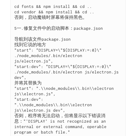
cd fonts && npm install && cd ..

cd vendor && npm install && cd ..

否则，启动魔镜时屏幕将保持黑色。

5一.修复文件中的启动脚本：package.json

导航到该文件package.json

找到它说的地方

"start": "DISPLAY=\"${DISPLAY:=:0}\" 
./node_modules/.bin/electron 
js/electron.js",

"start:dev": "DISPLAY=\"${DISPLAY:=:0}\" 
./node_modules/.bin/electron js/electron.js 
dev",

并将其替换为

"start": ".\\node_modules\\.bin\\electron 
js\\electron.js",

"start:dev": 
".\\node_modules\\.bin\\electron 
js\\electron.js dev",

否则，程序将无法启动，但将显示以下错误消
息："'DISPLAY' is not recognized as an 
internal or external command, operable 
program or batch file."
