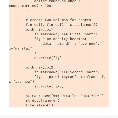
            delta=-round(balance / 
count_married) * 100,

        )

        # create two columns for charts

        fig_col1, fig_col2 = st.columns(2)

        with fig_col1:

            st.markdown("### First Chart")

            fig = px.density_heatmap(

                data_frame=df, y="age_new", 
x="marital"

            )

            st.write(fig)

        with fig_col2:

            st.markdown("### Second Chart")

            fig2 = px.histogram(data_frame=df, 
x="age_new")

            st.write(fig2)

        st.markdown("### Detailed Data View")

        st.dataframe(df)
