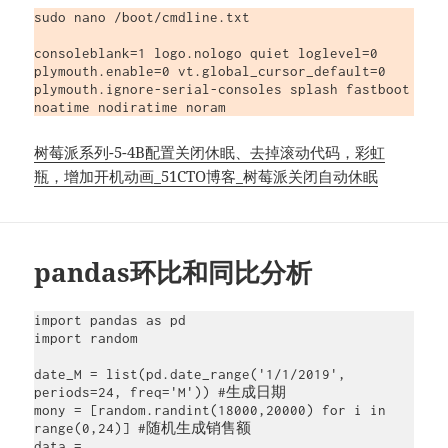
sudo nano /boot/cmdline.txt

consoleblank=1 logo.nologo quiet loglevel=0 
plymouth.enable=0 vt.global_cursor_default=0 
plymouth.ignore-serial-consoles splash fastboot 
noatime nodiratime noram
树莓派系列-5-4B配置关闭休眠、去掉滚动代码，彩虹
瓶，增加开机动画_51CTO博客_树莓派关闭自动休眠
pandas环比和同比分析
import pandas as pd

import random

date_M = list(pd.date_range('1/1/2019', 
periods=24, freq='M')) #生成日期

mony = [random.randint(18000,20000) for i in 
range(0,24)] #随机生成销售额

data = 