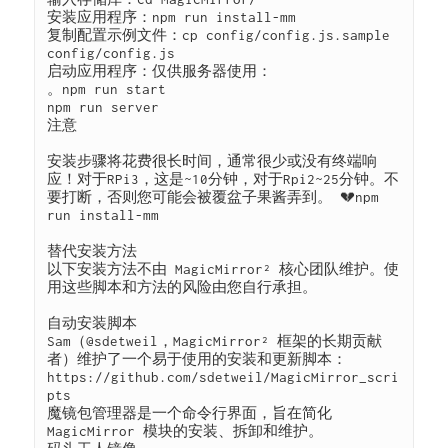
安装应用程序：npm run install-mm

复制配置示例文件：cp config/config.js.sample 
config/config.js

启动应用程序：仅供服务器使用：

。npm run start

npm run server

注意

安装步骤将花费很长时间，通常很少或没有终端响
应！对于RPi3，这是~10分钟，对于Rpi2~25分钟。不
要打断，否则您可能会被覆盆子果酱弄到。 💔npm 
run install-mm

替代安装方法

以下安装方法不由 MagicMirror² 核心团队维护。使
用这些脚本和方法的风险由您自行承担。

自动安装脚本

Sam（@sdetweil，MagicMirror² 框架的长期贡献
者）维护了一个易于使用的安装和更新脚本：
https://github.com/sdetweil/MagicMirror_scri
pts

魔镜包管理器是一个命令行界面，旨在简化 
MagicMirror 模块的安装、拆卸和维护。
