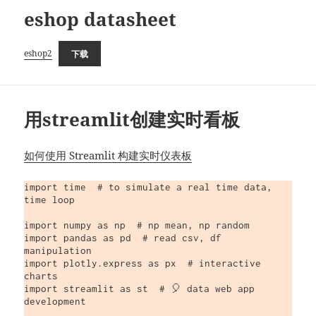
eshop datasheet
eshop2
下载
用streamlit创建实时看板
如何使用 Streamlit 构建实时仪表板
import time  # to simulate a real time data, 
time loop

import numpy as np  # np mean, np random

import pandas as pd  # read csv, df 
manipulation

import plotly.express as px  # interactive 
charts

import streamlit as st  # 🎈 data web app 
development
