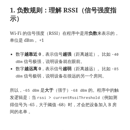
1. 负数规则：理解 RSSI（信号强度指
示）
Wi-Fi 的信号强度（RSSI）在程序中是用
负数
来表示的，
单位是 dBm
。+1
数字
越靠近 0
，表示信号
越强
（距离越近）。比如
-40
信号极强，说明设备就在眼前。
dBm
数字
越远离 0
，表示信号
越弱
（距离越远）。比如
-85
信号极弱，说明设备在很远的另一个房间。
dBm
所以，
是
大于
（强于）
的。程序中的触
-65 dBm
-68 dBm
发逻辑是：当
（例如测
rssi > currentRssiThreshold
得信号为 -65，大于阈值 -68）时，才会把设备加入 B 房
间的名单
。