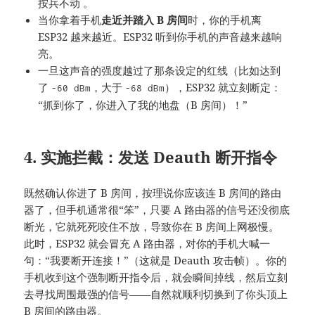
按兵不动 。
当你拿着手机
走近并踏入 B 房间
时，你的手机离
ESP32 越来越近。ESP32 听到你手机的声音越来越响
亮。
一旦这声音的强度越过了那条设定的红线（比如达到
了
，大于
），ESP32 就立刻断定：
-60 dBm
-68 dBm
“抓到你了，你进入了我的地盘（B 房间）！”
4. 实施拦截：发送 Deauth 断开指令
既然确认你进了 B 房间，按理说你应该连 B 房间的路由
器了，但手机通常很“笨”，只要 A 路由器的信号还没彻底
断光，它就死死咬住不放，导致你在 B 房间上网极慢。
此时，ESP32 就会冒充 A 路由器，对你的手机大喊一
句：“我要断开连接！”（这就是 Deauth 攻击帧）
。你的
手机收到这个强制断开指令后，就会瞬间掉线，然后立刻
去寻找周围最强的信号——自然就顺利切换到了你头顶上
B 房间的路由器。