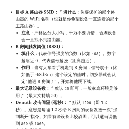
目标 A 路由器 SSID：
*
填什么
：你要保护的那个路
由器的 WiFi 名称（也就是你希望设备一直连着的那个
主路由器）。
注意
：严格区分大小写，千万不要填错，否则设备
会一直找不到路由器。
B 房间触发阈值 (RSSI)：
填什么
：代表信号强度的负数（比如
）。数字
-68
越靠近 0，代表信号越强（距离越近）。
作用
：当有人拿着手机走到 B 房间，信号弱于（比
如低于 -68dBm）这个设定的值时，切换器就会认
定“他进 B 房间了”，开始将他踢下线。
最大记录设备数：
* 默认
即可，一般家庭环境足够
25
用了（最大支持填 50）。
Deauth 攻击间隔 (毫秒)：
* 默认
（即 1.2
1200
秒）。意思是每隔 1.2 秒给 B 房间的设备发送一次“强
制断开”指令。如果有些设备比较顽固，可以适当调低
到
或
。
800
1000