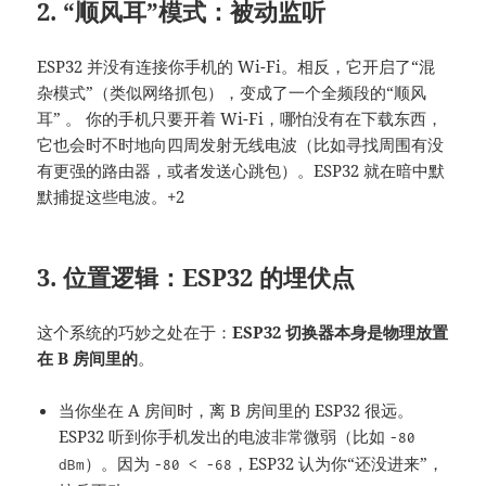
2. “顺风耳”模式：被动监听
ESP32 并没有连接你手机的 Wi-Fi。相反，它开启了“混
杂模式”（类似网络抓包），变成了一个全频段的“顺风
耳”
。 你的手机只要开着 Wi-Fi，哪怕没有在下载东西，
它也会时不时地向四周发射无线电波（比如寻找周围有没
有更强的路由器，或者发送心跳包）
。ESP32 就在暗中默
默捕捉这些电波。+2
3. 位置逻辑：ESP32 的埋伏点
这个系统的巧妙之处在于：
ESP32 切换器本身是物理放置
在 B 房间里的
。
当你坐在 A 房间时，离 B 房间里的 ESP32 很远。
ESP32 听到你手机发出的电波非常微弱（比如
-80
）。因为
，ESP32 认为你“还没进来”，
dBm
-80 < -68