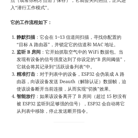
点（或者你刚才点击了保存），它就会关闭热点，正式进
入“潜行工作模式”。
它的工作流程如下：
静默扫描
：它会在 1~13 信道间扫描，寻找你配置的
“目标 A 路由器”，并锁定它的信道和 MAC 地址。
监听 B 房间
：它开始抓取空气中的 WiFi 数据包。当
发现有设备的信号强度达到了你设定的“B 房间阈值”，
它就会将其记录到“活跃设备列表”中。
精准打击
：对于列表中的设备，ESP32 会伪装成 A 路
由器，向该设备发送 Deauth（解除认证）数据帧，迫
使该设备断开当前连接，从而实现“切换”效果。
智能放行
：如果该设备离开了 B 房间（超过 15 秒没有
被 ESP32 监听到足够强的信号），ESP32 会自动将它
从列表中移除，停止发送断开指令。