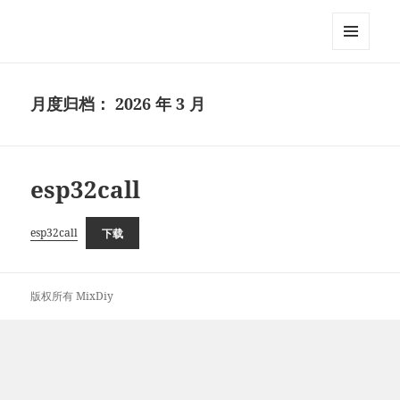
MixDIY
菜单和
挂件
月度归档：
2026 年 3 月
esp32call
esp32call
下载
版权所有 MixDiy