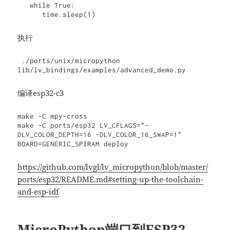
   while True:

      time.sleep(1)
执行
 ./ports/unix/micropython 
lib/lv_bindings/examples/advanced_demo.py
编译esp32-c3
make -C mpy-cross

make -C ports/esp32 LV_CFLAGS="-
DLV_COLOR_DEPTH=16 -DLV_COLOR_16_SWAP=1" 
BOARD=GENERIC_SPIRAM deploy
https://github.com/lvgl/lv_micropython/blob/master/
ports/esp32/README.md#setting-up-the-toolchain-
and-esp-idf
MicroPython端口到ESP32