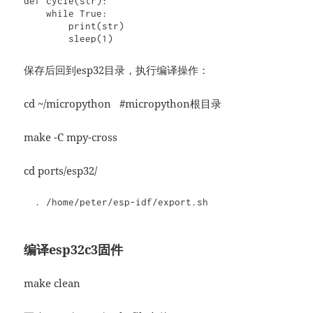
def cycle(str):

    while True:

        print(str)

        sleep(1)
保存后回到esp32目录，执行编译操作：
cd ~/micropython #micropython根目录
make -C mpy-cross
cd ports/esp32/
  . /home/peter/esp-idf/export.sh
编译esp32c3固件
make clean