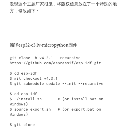
发现这个主题厂家很鬼，将版权信息放在了一个特殊的地
方，修改如下：
编译esp32-c3 lv-micropython固件
git clone -b v4.3.1 --recursive 
https://github.com/espressif/esp-idf.git

$ cd esp-idf

$ git checkout v4.3.1

$ git submodule update --init --recursive

$ cd esp-idf

$ ./install.sh       # (or install.bat on 
Windows)

$ source export.sh   # (or export.bat on 
Windows)

$ git clone 