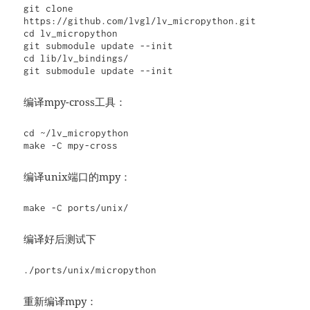
git clone 
https://github.com/lvgl/lv_micropython.git

cd lv_micropython

git submodule update --init

cd lib/lv_bindings/

git submodule update --init
编译mpy-cross工具：
cd ~/lv_micropython

make -C mpy-cross
编译unix端口的mpy：
make -C ports/unix/
编译好后测试下
./ports/unix/micropython
重新编译mpy：