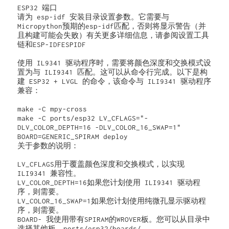
ESP32 端口

请为 esp-idf 安装目录设置参数。它需要与
Micropython预期的esp-idf匹配，否则将显示警告（并
且构建可能会失败）有关更多详细信息，请参阅设置工具
链和ESP-IDFESPIDF

使用 IL9341 驱动程序时，需要将颜色深度和交换模式设
置为与 ILI9341 匹配。这可以从命令行完成。以下是构
建 ESP32 + LVGL 的命令，该命令与 ILI9341 驱动程序
兼容：

make -C mpy-cross

make -C ports/esp32 LV_CFLAGS="-
DLV_COLOR_DEPTH=16 -DLV_COLOR_16_SWAP=1" 
BOARD=GENERIC_SPIRAM deploy

关于参数的说明：

LV_CFLAGS用于覆盖颜色深度和交换模式，以实现 
ILI9341 兼容性。

LV_COLOR_DEPTH=16如果您计划使用 ILI9341 驱动程
序，则需要。

LV_COLOR_16_SWAP=1如果您计划使用纯微孔显示驱动程
序，则需要。

BOARD- 我使用带有SPIRAM的WROVER板。您可以从目录中
选择其他板。ports/esp32/boards/
