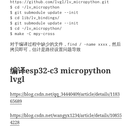
https://github.com/lvgl/lv_micropython.git

$ cd ~/lv_micropython

$ git submodule update --init

$ cd lib/lv_bindings/

$ git submodule update --init

$ cd ~/lv_micropython/

$ make -C mpy-cross

对于编译过程中缺少的文件，find / -name xxxx，然后
拷贝即可，估计是路径设置问题导致
编译esp32-c3 micropython
lvgl
https://blog.csdn.net/qq_34440409/article/details/1183
65689
https://blog.csdn.net/wangyx1234/article/details/10855
4228