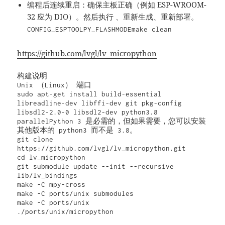
编程后连续重启：确保主板正确（例如 ESP-WROOM-
32 应为 DIO）。然后执行 、重新生成、重新部署。
CONFIG_ESPTOOLPY_FLASHMODE
make clean
https://github.com/lvgl/lv_micropython
构建说明

Unix （Linux） 端口

sudo apt-get install build-essential 
libreadline-dev libffi-dev git pkg-config 
libsdl2-2.0-0 libsdl2-dev python3.8 
parallelPython 3 是必需的，但如果需要，您可以安装
其他版本的 python3 而不是 3.8。

git clone 
https://github.com/lvgl/lv_micropython.git

cd lv_micropython

git submodule update --init --recursive 
lib/lv_bindings

make -C mpy-cross

make -C ports/unix submodules

make -C ports/unix

./ports/unix/micropython