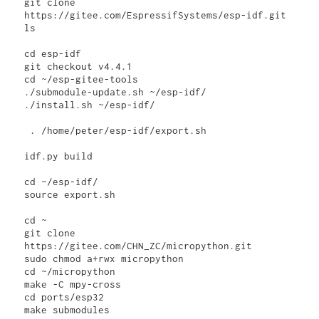
git clone 
https://gitee.com/EspressifSystems/esp-idf.git

ls

cd esp-idf

git checkout v4.4.1

cd ~/esp-gitee-tools

./submodule-update.sh ~/esp-idf/

./install.sh ~/esp-idf/

 . /home/peter/esp-idf/export.sh

idf.py build

cd ~/esp-idf/

source export.sh

cd ~

git clone 
https://gitee.com/CHN_ZC/micropython.git

sudo chmod a+rwx micropython

cd ~/micropython

make -C mpy-cross

cd ports/esp32

make submodules
