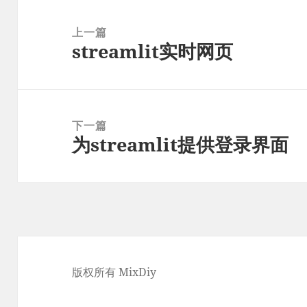
文
章
上一篇
streamlit实时网页
导
上
航
篇
文
章：
下一篇
为streamlit提供登录界面
下
篇
文
章：
版权所有 MixDiy