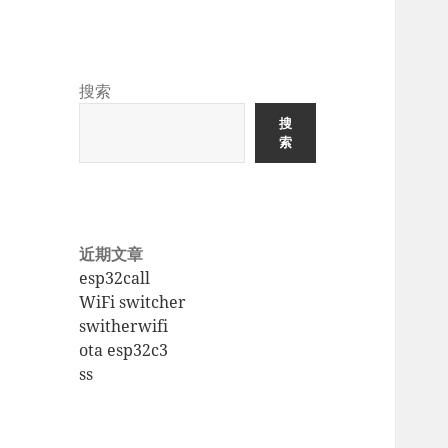
MixDIY
搜索
Commercial Router &
Automation
搜
索
近期文章
esp32call
WiFi switcher
switherwifi
ota esp32c3
ss