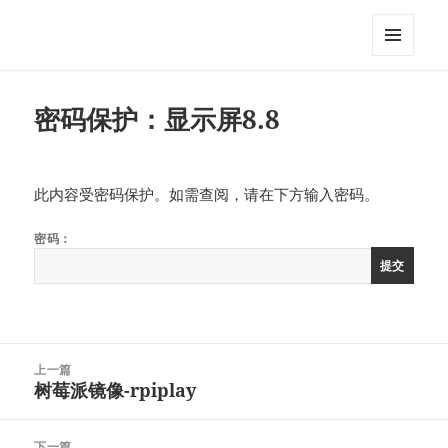
MixDIY
菜单和
挂件
密码保护：显示屏8.8
此内容受密码保护。如需查阅，请在下方输入密码。
密码：
文
上一篇
章
树莓派镜像-rpiplay
上
导
篇
航
文
下一篇