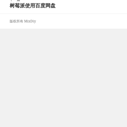
章：
树莓派使用百度网盘
下
篇
文
版权所有 MixDiy
章：