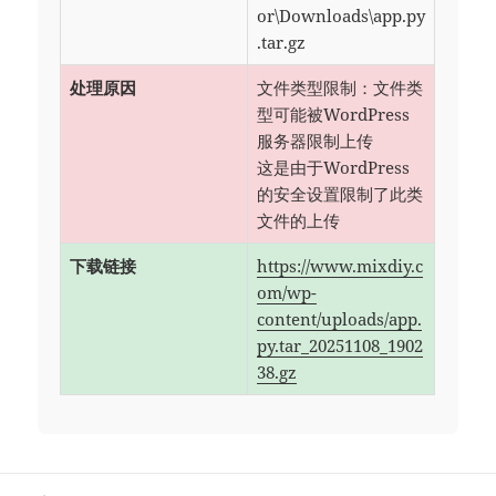
or\Downloads\app.py
.tar.gz
处理原因
文件类型限制：文件类
型可能被WordPress
服务器限制上传
这是由于WordPress
的安全设置限制了此类
文件的上传
下载链接
https://www.mixdiy.c
om/wp-
content/uploads/app.
py.tar_20251108_1902
38.gz
文